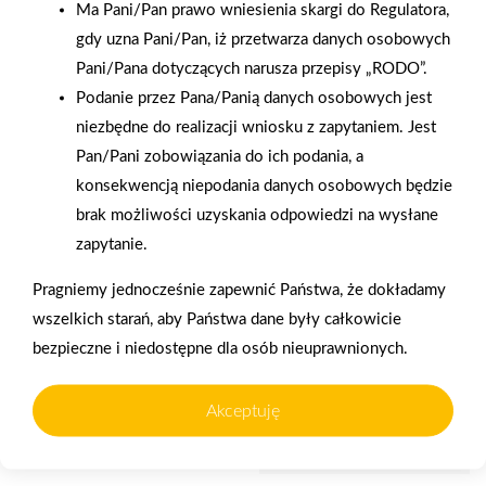
Ma Pani/Pan prawo wniesienia skargi do Regulatora,
gdy uzna Pani/Pan, iż przetwarza danych osobowych
2005-08-26
2005-08-25
Pani/Pana dotyczących narusza przepisy „RODO”.
Pożegnanie wakacji w
Paryż - wycieczka do
Podanie przez Pana/Panią danych osobowych jest
firmą Art-Decor
stolicy Francji
niezbędne do realizacji wniosku z zapytaniem. Jest
Pan/Pani zobowiązania do ich podania, a
konsekwencją niepodania danych osobowych będzie
brak możliwości uzyskania odpowiedzi na wysłane
zapytanie.
Pragniemy jednocześnie zapewnić Państwa, że dokładamy
wszelkich starań, aby Państwa dane były całkowicie
bezpieczne i niedostępne dla osób nieuprawnionych.
Akceptuję