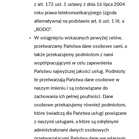
z art. 172 ust. 1 ustawy z dnia 16 lipca 2004
roku prawa telekomunikacyjnego (zgoda
alternatywna) na podstawie art. 6 ust. 1 lit. a
2005-08-27
2005-08-27
Dożynki w firmie Nova
„RODO”.
Powiatowe dożynki z
Gips
udziałem składu
W osiągnięciu wskazanych powyżej celów,
Standard
przetwarzamy Państwa dane osobowe sami, a
także przekazujemy podmiotom z nami
współpracującymi w celu zapewnienia
Państwu najwyższej jakości usług. Podmioty
te przetwarzają Państwa dane osobowe w
naszym imieniu i są zobowiązane do
zachowania ich pełnej poufności. Dane
osobowe przekazujemy również podmiotom,
które świadczą dla Państwa usługi powiązane
z naszymi usługami, a które są odrębnymi
administratorami danych osobowych
przetwarzającymi Państwa dane we własnym