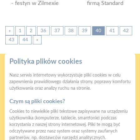
- festyn w Zilmexie
firmą Standard
«
1
2
36
37
38
39
40
41
42
43
44
»
Polityka plików cookies
Nasz serwis internetowy wykorzystuje pliki cookies w celu
zapewnienia prawidłowego działania strony, poprawy komfortu
użytkowania oraz analizy ruchu na stronie.
Gwarancja jakości
Zakupy w systemie
naszych produktów
ratalnym
Czym są pliki cookies?
Cookies to niewielkie pliki tekstowe zapisywane na urządzeniu
użytkownika (komputerze, tablecie, smartfonie) podczas
korzystania z naszej strony internetowej. Pliki te mogą być
odczytywane przez nasz system oraz systemy zaufanych
partnerów, np. dostawców narzędzi analitycznych.
Oferujemy zakupy
Zakupy