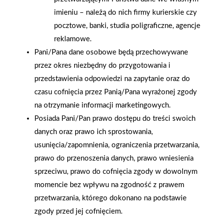
imieniu – należą do nich firmy kurierskie czy
pocztowe, banki, studia poligraficzne, agencje
2005-08-26
2005-08-26
reklamowe.
Kiermasz budowlany w
Festyn budowlany w
Pani/Pana dane osobowe będą przechowywane
firmie Trops
Prorembudzie
przez okres niezbędny do przygotowania i
przedstawienia odpowiedzi na zapytanie oraz do
czasu cofnięcia przez Panią/Pana wyrażonej zgody
na otrzymanie informacji marketingowych.
Posiada Pani/Pan prawo dostępu do treści swoich
danych oraz prawo ich sprostowania,
usunięcia/zapomnienia, ograniczenia przetwarzania,
prawo do przenoszenia danych, prawo wniesienia
sprzeciwu, prawo do cofnięcia zgody w dowolnym
momencie bez wpływu na zgodność z prawem
przetwarzania, którego dokonano na podstawie
zgody przed jej cofnięciem.