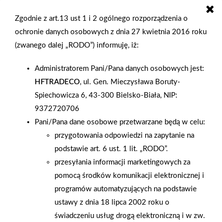
Zgodnie z art.13 ust 1 i 2 ogólnego rozporządzenia o
2005-09-01
2005-08-27
ochronie danych osobowych z dnia 27 kwietnia 2016 roku
V Żeglarskie
Feta na pożegnanie lata
(zwanego dalej „RODO”) informuję, iż:
Mistrzostwa Polski
z Frans-Polem
Grupy PSB na Jeziorze
Administratorem Pani/Pana danych osobowych jest:
Żywiecki
HFTRADECO
, ul. Gen. Mieczysława Boruty-
Spiechowicza 6, 43-300 Bielsko-Biała, NIP:
9372720706
Pani/Pana dane osobowe przetwarzane będą w celu:
przygotowania odpowiedzi na zapytanie na
podstawie art. 6 ust. 1 lit. „RODO”.
przesyłania informacji marketingowych za
pomocą środków komunikacji elektronicznej i
programów automatyzujących na podstawie
ustawy z dnia 18 lipca 2002 roku o
świadczeniu usług drogą elektroniczną i w zw.