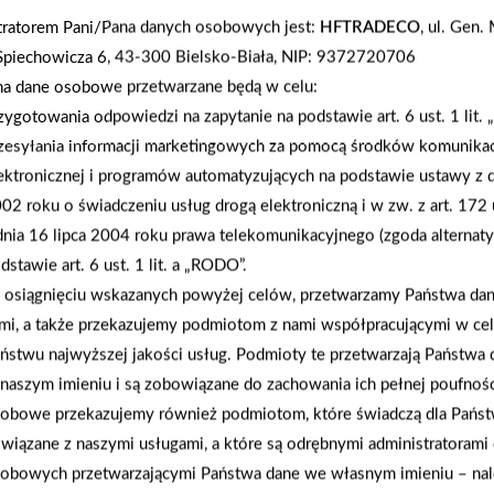
tratorem Pani/Pana danych osobowych jest:
HFTRADECO
, ul. Gen
Spiechowicza 6, 43-300 Bielsko-Biała, NIP: 9372720706
na dane osobowe przetwarzane będą w celu:
zygotowania odpowiedzi na zapytanie na podstawie art. 6 ust. 1 lit.
zesyłania informacji marketingowych za pomocą środków komunikac
ektronicznej i programów automatyzujących na podstawie ustawy z d
02 roku o świadczeniu usług drogą elektroniczną i w zw. z art. 172 
dnia 16 lipca 2004 roku prawa telekomunikacyjnego (zgoda alternat
dstawie art. 6 ust. 1 lit. a „RODO”.
2026-05-13
osiągnięciu wskazanych powyżej celów, przetwarzamy Państwa d
Maj w ogrodzie
mi, a także przekazujemy podmiotom z nami współpracującymi w ce
ństwu najwyższej jakości usług. Podmioty te przetwarzają Państw
naszym imieniu i są zobowiązane do zachowania ich pełnej poufnoś
obowe przekazujemy również podmiotom, które świadczą dla Państ
wiązane z naszymi usługami, a które są odrębnymi administratorami
obowych przetwarzającymi Państwa dane we własnym imieniu – nal