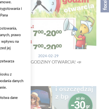
klamowe.
zygotowania i
/Pana
ostowania,
danych, prawo
z wpływu na
zed jej
2024-02-29
rzetwarza
NOWE GODZINY OTWARCIA! 📣
iosku z
podania danych
nie.
aństwa dane