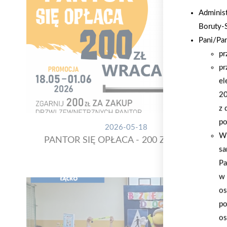
Adminis
Boruty-
Pani/Pa
pr
pr
el
20
z 
po
2026-05-18
W 
PANTOR SIĘ OPŁACA - 200 ZŁ WRACA!
sa
Pa
w 
os
po
os