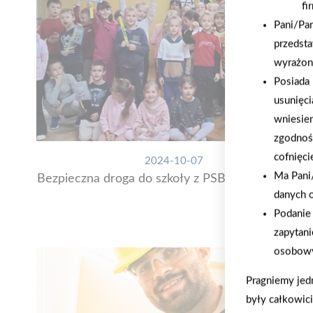
fi
Pani/Pa
przedsta
wyrażon
Posiada 
usunięci
wniesie
zgodnoś
cofnięci
2024-10-07
Ma Pani/
Bezpieczna droga do szkoły z PSB Mrówka Łącko
danych 
Podanie 
zapytani
osobowy
Pragniemy jed
były całkowic