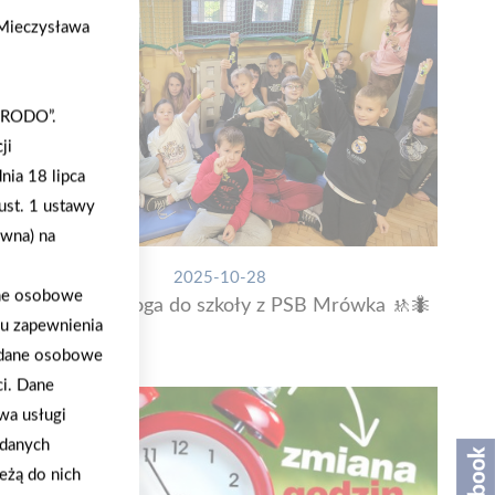
. Mieczysława
 „RODO”.
ji
nia 18 lipca
ust. 1 ustawy
ywna) na
2025-10-28
ane osobowe
Bezpieczna droga do szkoły z PSB Mrówka 🚸🐜
lu zapewnienia
a dane osobowe
ci. Dane
wa usługi
 danych
eżą do nich