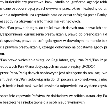
rmy kurierskie czy pocztowe, banki, studia poligraficzne, agencje re
na dane osobowe będą przechowywane przez okres niezbędny do pr
wienia odpowiedzi na zapytanie oraz do czasu cofnięcia przez Panią
ej zgody na otrzymanie informacji marketingowych.
Pani/Pan prawo dostępu do treści swoich danych oraz prawo ich spr
a/zapomnienia, ograniczenia przetwarzania, prawo do przenoszenia 
nia sprzeciwu, prawo do cofnięcia zgody w dowolnym momencie be
ć z prawem przetwarzania, którego dokonano na podstawie zgody pr
em.
2024-05-08
Pan prawo wniesienia skargi do Regulatora, gdy uzna Pani/Pan, iż p
Roboty koszące STALCO - jak działają i jakie są
osobowych Pani/Pana dotyczących narusza przepisy „RODO”.
ich zalety?
przez Pana/Panią danych osobowych jest niezbędne do realizacji wn
em. Jest Pan/Pani zobowiązania do ich podania, a konsekwencją nie
ch będzie brak możliwości uzyskania odpowiedzi na wysłane zapyta
nocześnie zapewnić Państwa, że dokładamy wszelkich starań, aby P
ie bezpieczne i niedostępne dla osób nieuprawnionych.