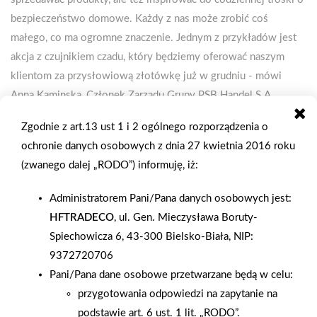
bezpieczeństwo domowe. Każdy z nas może zrobić coś
małego, co ma ogromne znaczenie. Jednym z przykładów jest
akcja z czujnikiem czadu, który będziemy oferować naszym
klientom za przysłowiową złotówkę już w grudniu - mówi
Anna Kaminska, Członek Zarządu Grupy PSB Handel S.A.
Tlenek węgla (CO) powstaje w wyniku niepełnego spalania
Zgodnie z art.13 ust 1 i 2 ogólnego rozporządzenia o
paliw – gazu, drewna, węgla, oleju czy benzyny. Nie ma
ochronie danych osobowych z dnia 27 kwietnia 2016 roku
zapachu, koloru ani smaku. Wdychany wiąże się z hemoglobiną,
(zwanego dalej „RODO”) informuję, iż:
ograniczając dopływ tlenu do organizmu. Objawy zatrucia –
bóle głowy, senność, mdłości – często są lekceważone.
Administratorem Pani/Pana danych osobowych jest:
Wystarczy jednak czujnik czadu, który reaguje na niebezpieczne
HFTRADECO
, ul. Gen. Mieczysława Boruty-
stężenie gazu i uruchamia alarm, by w porę opuścić
Spiechowicza 6, 43-300 Bielsko-Biała, NIP:
pomieszczenie i uniknąć tragedii. Nowoczesne czujniki tlenku
9372720706
węgla to urządzenia wyposażone w sensory elektrochemiczne ,
Pani/Pana dane osobowe przetwarzane będą w celu:
precyzyjne i trwałe – działające nawet przez dekadę.
przygotowania odpowiedzi na zapytanie na
Wybierając czujnik, warto zwrócić uwagę na zgodność z normą
podstawie art. 6 ust. 1 lit. „RODO”.