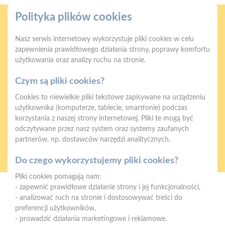
Polityka plików cookies
Nasz serwis internetowy wykorzystuje pliki cookies w celu
zapewnienia prawidłowego działania strony, poprawy komfortu
użytkowania oraz analizy ruchu na stronie.
Gwarancja jakości
Zakupy w systemie
naszych produktów
ratalnym
Czym są pliki cookies?
Cookies to niewielkie pliki tekstowe zapisywane na urządzeniu
użytkownika (komputerze, tablecie, smartfonie) podczas
korzystania z naszej strony internetowej. Pliki te mogą być
odczytywane przez nasz system oraz systemy zaufanych
partnerów, np. dostawców narzędzi analitycznych.
Oferujemy zakupy
Zakupy
telefoniczne
na terenie całej Polski
Do czego wykorzystujemy pliki cookies?
Pliki cookies pomagają nam:
- zapewnić prawidłowe działanie strony i jej funkcjonalności,
Mrówka Łącko
- analizować ruch na stronie i dostosowywać treści do
Łącko 1001, 33-390 Łącko
preferencji użytkowników,
- prowadzić działania marketingowe i reklamowe.