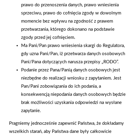
prawo do przenoszenia danych, prawo wniesienia
sprzeciwu, prawo do cofnięcia zgody w dowolnym
momencie bez wpływu na zgodność z prawem
przetwarzania, którego dokonano na podstawie
zgody przed jej cofnięciem.
Ma Pani/Pan prawo wniesienia skargi do Regulatora,
gdy uzna Pani/Pan, iż przetwarza danych osobowych
Pani/Pana dotyczących narusza przepisy „RODO”.
Podanie przez Pana/Panią danych osobowych jest
niezbędne do realizacji wniosku z zapytaniem. Jest
Pan/Pani zobowiązania do ich podania, a
konsekwencją niepodania danych osobowych będzie
2026-01-15
2026-01-12
Grupa PSB Handel S.A.
Zacisze S.A. dołącza do
brak możliwości uzyskania odpowiedzi na wysłane
gra z WOŚP. Powstała
Grupy PSB. Sieć kończy
zapytanie.
firmowa eSkarbonka na
rok strategicznym
Pragniemy jednocześnie zapewnić Państwa, że dokładamy
rzecz gastroenterologii
otwarciem po
wszelkich starań, aby Państwa dane były całkowicie
dziecięcej
rebrandingu