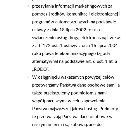
PN-EN 50291-1:2018+AC:2021 , potwierdzającą
przesyłania informacji marketingowych za
niezawodność sprzętu. PSB promuje rozwiązania, które łączą
pomocą środków komunikacji elektronicznej i
bezpieczeństwo z łatwością obsługi: modele z głośnym
programów automatyzujących na podstawie
alarmem (min. 85 dB), sygnalizacją świetlną, wyświetlaczem
ustawy z dnia 18 lipca 2002 roku o
poziomu CO i funkcją przypominania o końcu żywotności
świadczeniu usług drogą elektroniczną i w zw.
sensora. Grupa PSB traktuje bezpieczeństwo jako integralną
z art. 172 ust. 1 ustawy z dnia 16 lipca 2004
część swojej misji. Dlatego w ramach kampanii „Bezpieczny
roku prawa telekomunikacyjnego (zgoda
dom z Mrówką” firma łączy działania edukacyjne z praktycznym
alternatywna) na podstawie art. 6 ust. 1 lit. a
wsparciem – zachęcając klientów do instalowania czujników
„RODO”.
czadu, ale też do codziennej troski o bezpieczeństwo własnego
W osiągnięciu wskazanych powyżej celów,
domu. W ramach akcji, która trwa od 4 do 6 grudnia 2025 r., w
przetwarzamy Państwa dane osobowe sami, a
wybranych sklepach stacjonarnych PSB Mrówka lub do
także przekazujemy podmiotom z nami
wyczerpania zapasów, przy zakupach o wartości od 300 zł
współpracującymi w celu zapewnienia
będzie można kupić czujnik czadu za 1 zł. Od czujników czadu
Państwu najwyższej jakości usług. Podmioty
po bezpieczną drogę do szkoły – bezpieczeństwo w każdej
te przetwarzają Państwa dane osobowe w
przestrzeni Grupa PSB dba o bezpieczeństwo nie tylko w
naszym imieniu i są zobowiązane do
domach. Od wielu lat sieć aktywnie angażuje się w edukację