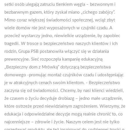
setki osób ulegają zatruciu tlenkiem węgla – bezwonnym i
bezbarwnym gazem, który zyskał miano „cichego zabójcy”.
Mimo coraz większej świadomości społecznej, wciąż zbyt
wiele domów nie jest wyposażonych w czujniki czadu. A
przecież wystarczy jedno, niewielkie urządzenie, by zapobiec
tragedii. W trosce o bezpieczeństwo naszych klientów i ich
rodzin, Grupa PSB postanowiła włączyć się w działania
prewencyjne. Sieć rozpoczęła kampanię edukacyjną
„Bezpieczny dom z Mrówką” dotyczącą bezpieczeństwa
domowego -promując montaż czujników czadu i udostępniając
je w atrakcyjnych cenach swoim klientom. - Bezpieczeństwo
zaczyna się od świadomości. Chcemy, by nasi klienci wiedzieli,
że czasem o życiu decyduje drobiazg – jedno małe urządzenie,
które ostrzeże przed niewidzialnym zagrożeniem. Wierzymy, że
edukacja i odpowiedzialne decyzje mogą realnie chronić to, co
najcenniejsze – zdrowie i życie. Naszym celem jest nie tylko
sprzedawać produkty, ale też inspirować do codziennej troski o