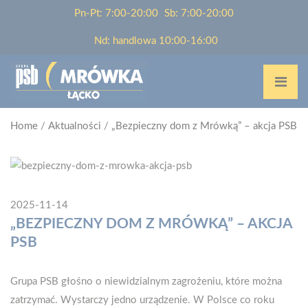
Pn-Pt: 7:00-20:00
Sb: 7:00-20:00
Nd: handlowa 10:00-16:00
Home
/
Aktualności
/
„Bezpieczny dom z Mrówką” – akcja PSB
2025-11-14
„BEZPIECZNY DOM Z MRÓWKĄ” – AKCJA
PSB
Grupa PSB głośno o niewidzialnym zagrożeniu, które można
zatrzymać. Wystarczy jedno urządzenie. W Polsce co roku