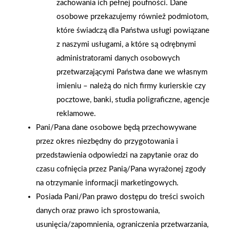
zachowania ich pełnej poufności. Dane
najmłodszych poprzez akcję „Bezpieczna droga do szkoły” .
osobowe przekazujemy również podmiotom,
Każdej jesieni Partnerzy PSB organizują w szkołach i
które świadczą dla Państwa usługi powiązane
przedszkolach zajęcia oraz spotkania z funkcjonariuszami
z naszymi usługami, a które są odrębnymi
policji. Podczas tych wydarzeń dzieci poznają zasady
administratorami danych osobowych
bezpiecznego poruszania się po drogach, a także otrzymują
przetwarzającymi Państwa dane we własnym
elementy odblaskowe, które zwiększają ich widoczność i
imieniu – należą do nich firmy kurierskie czy
bezpieczeństwo. Dzięki takim działaniom edukacyjnym,
pocztowe, banki, studia poligraficzne, agencje
lokalnym inicjatywom i promocjom, Grupa PSB pokazuje, że
reklamowe.
odpowiedzialny biznes to nie tylko rozwój gospodarczy, lecz
Pani/Pana dane osobowe będą przechowywane
przede wszystkim troska o życie i zdrowie ludzi. Czasem
przez okres niezbędny do przygotowania i
wystarczy jedno urządzenie. Jeden gest. Jedna akcja – by to, co
przedstawienia odpowiedzi na zapytanie oraz do
niewidzialne, przestało być groźne.
czasu cofnięcia przez Panią/Pana wyrażonej zgody
na otrzymanie informacji marketingowych.
AKTUALNOŚCI
Posiada Pani/Pan prawo dostępu do treści swoich
danych oraz prawo ich sprostowania,
usunięcia/zapomnienia, ograniczenia przetwarzania,