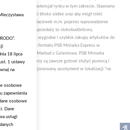
 placówek i istnieje potencjał rynku w tym zakresie. Stawiamy
aby miał te placówki blisko siebie oraz aby mógł robić
. Mieczysława
na i rozwój nowych placówek m.in. poprzez wprowadzenie
wyformat punktu sprzedaży to niskobudżetowy,
ący swoim klientom wygodne i szybkie zakupy artykułów do
 „RODO”.
erwszy sklep nowego formatu PSB Mrówka Express w
ji
a 2024 r. przez firmę Marbud z Goleniowa. PSB Mrówka
nia 18 lipca
 mobilni doradcy, którzy są zawsze gotowi służyć pomocą i
ust. 1 ustawy
 oferuje wyselekcjonowany asortyment w lokalizacji "na
ywna) na
ane osobowe
lu zapewnienia
a dane osobowe
ci. Dane
wa usługi
 danych