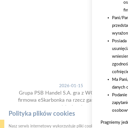
os
fi
Pani/Pa
przedsta
wyrażon
Posiada 
usunięci
wniesie
zgodnoś
cofnięci
Ma Pani/
2026-01-15
danych 
Grupa PSB Handel S.A. gra z WOŚP. Powstała
Podanie 
firmowa eSkarbonka na rzecz gastroenterologii
zapytani
dziecięcej
osobowy
Polityka plików cookies
Pragniemy jed
Nasz serwis internetowy wykorzystuje pliki cookies w celu zapewni