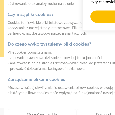
były całkowic
użytkowania oraz analizy ruchu na stronie.
Czym są pliki cookies?
Cookies to niewielkie pliki tekstowe zapisywane na urządzeniu użyt
korzystania z naszej strony internetowej. Pliki te mogą być odczyt
partnerów, np. dostawców narzędzi analitycznych.
Gwarancja jakości
Z
naszych produktów
Do czego wykorzystujemy pliki cookies?
Pliki cookies pomagają nam:
- zapewnić prawidłowe działanie strony i jej funkcjonalności,
- analizować ruch na stronie i dostosowywać treści do preferencji 
- prowadzić działania marketingowe i reklamowe.
Mrówka Łącko
Łącko 1001, 33-390 Łącko
Zarządzanie plikami cookies
Możesz w każdej chwili zmienić ustawienia plików cookies w swojej 
niektórych plików cookies może wpłynąć na funkcjonalność naszej s
Odrzuć wszystkie
Dostosuj