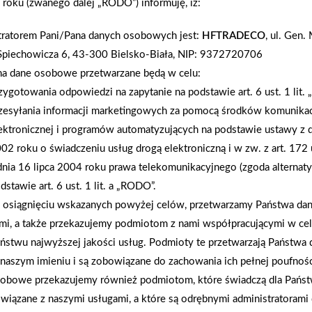
roku (zwanego dalej „RODO”) informuję, iż:
bliżej klienta. W miastach w Polsce ciągle brakuje
na trend miasta 15-mi­nutowego i potrzeby klienta, 
tratorem Pani/Pana danych osobowych jest:
HFTRADECO
, ul. Gen
wygodnie zakupy. Stąd dalsza eks­pansja organicz
Spiechowicza 6, 43-300 Bielsko-Biała, NIP: 9372720706
nowego rodzaju placówki PSB Mrówka Express. No
na dane osobowe przetwarzane będą w celu:
kompaktowy i czytelny punkt sprzedaży gwarantuj
zygotowania odpowiedzi na zapytanie na podstawie art. 6 ust. 1 lit.
remontu czy wykończenia wnętrz. Powstał już pi
zesyłania informacji marketingowych za pomocą środków komunikac
Szczecinie. Został on otwarty pod koniec kwietni
ektronicznej i programów automatyzujących na podstawie ustawy z d
Express to nie tylko szybkość i wygoda, ale także
02 roku o świadczeniu usług drogą elektroniczną i w zw. z art. 172 
fachowym doradztwem. Mało powierzchniowy sklep
dnia 16 lipca 2004 roku prawa telekomunikacyjnego (zgoda alternat
wyciągnięcie ręki".
dstawie art. 6 ust. 1 lit. a „RODO”.
osiągnięciu wskazanych powyżej celów, przetwarzamy Państwa d
mi, a także przekazujemy podmiotom z nami współpracującymi w ce
AKTUALNOŚCI
ństwu najwyższej jakości usług. Podmioty te przetwarzają Państw
naszym imieniu i są zobowiązane do zachowania ich pełnej poufnoś
obowe przekazujemy również podmiotom, które świadczą dla Państ
wiązane z naszymi usługami, a które są odrębnymi administratorami