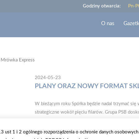
Godziny otwarcia:
Pn-P
O nas
Gazet
B Mrówka Express
2024-05-23
PLANY ORAZ NOWY FORMAT SK
W bieżącym roku Spółka będzie nadal trzymać się w
strategiczne wokół pięciu filarów. Grupa PSB dosko
aktywnego zarządzania sprzedażą. Wdraża również
prace nad nową aplikacją mobilną dla placówek Mrów
.13 ust 1 i 2 ogólnego rozporządzenia o ochronie danych osobowych
firmą, ale także zapewni unikatowe korzyści dla n