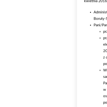
kwietnia 2016 
Adminis
Boruty-
Pani/Pa
pr
pr
el
20
z 
po
W 
sa
Pa
w 
os
po