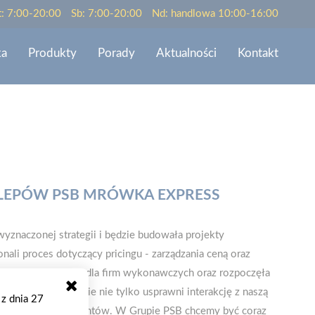
t: 7:00-20:00
Sb: 7:00-20:00
Nd: handlowa 10:00-16:00
ka
Produkty
Porady
Aktualności
Kontakt
LEPÓW PSB MRÓWKA EXPRESS
yznaczonej strategii i będzie budowała projekty
nali proces dotyczący pri­cingu - zarządzania ceną oraz
 program PSB Plus dla firm wykonawczych oraz rozpoczęła
ka. To roz­wiązanie nie tylko usprawni interakcję z naszą
 z dnia 27
aszych lojalnych klientów. W Grupie PSB chce­my być coraz