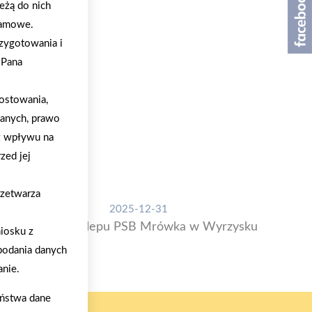
eżą do nich
klamowe.
zygotowania i
/Pana
ostowania,
danych, prawo
z wpływu na
zed jej
rzetwarza
2025-12-31
Otwarcie sklepu PSB Mrówka w Wyrzysku
iosku z
podania danych
nie.
aństwa dane