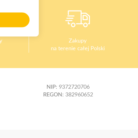
y
Zakupy
na terenie całej Polski
NIP:
9372720706
REGON:
382960652