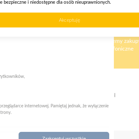
ie bezpieczne i niedostępne dla osób nieuprawnionych.
Akceptuję
kownika (komputerze, tablecie, smartfonie) podczas
ywane przez nasz system oraz systemy zaufanych
akupy w systemie
Oferujemy zakup
ratalnym
telefoniczne
użytkowników,
Telefon:
662-276-824
E-mail:
info.lacko@psbmrowka.com.pl
przeglądarce internetowej. Pamiętaj jednak, że wyłączenie
trony.
Zaakceptuj wszystkie