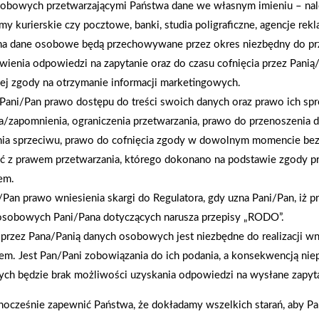
obowych przetwarzającymi Państwa dane we własnym imieniu – nal
rmy kurierskie czy pocztowe, banki, studia poligraficzne, agencje re
na dane osobowe będą przechowywane przez okres niezbędny do pr
wienia odpowiedzi na zapytanie oraz do czasu cofnięcia przez Panią
ej zgody na otrzymanie informacji marketingowych.
Pani/Pan prawo dostępu do treści swoich danych oraz prawo ich spr
a/zapomnienia, ograniczenia przetwarzania, prawo do przenoszenia 
nia sprzeciwu, prawo do cofnięcia zgody w dowolnym momencie be
ć z prawem przetwarzania, którego dokonano na podstawie zgody pr
em.
Pan prawo wniesienia skargi do Regulatora, gdy uzna Pani/Pan, iż p
2026-01-12
osobowych Pani/Pana dotyczących narusza przepisy „RODO”.
Zacisze S.A. dołącza do Grupy PSB. Sieć kończy
przez Pana/Panią danych osobowych jest niezbędne do realizacji wn
rok strategicznym otwarciem po rebrandingu
em. Jest Pan/Pani zobowiązania do ich podania, a konsekwencją nie
ch będzie brak możliwości uzyskania odpowiedzi na wysłane zapyta
nocześnie zapewnić Państwa, że dokładamy wszelkich starań, aby P
enia prawidłowego działania strony, poprawy komfortu